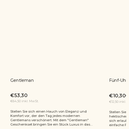
Gentleman
Fünf-Uhr
€53,30
€10,30
€
€64,50 inkl. MwSt.
€12,50 inkl. 
Stellen Sie sich einen Hauch von Eleganz und
Stellen Sie
Komfort vor, der den Tag jedes modernen
hektischen 
Gentlemans verschönert. Mit dem "Gentleman"
sich erlau
Geschenkset bringen Sie ein Stück Luxus in das...
einfache Fr