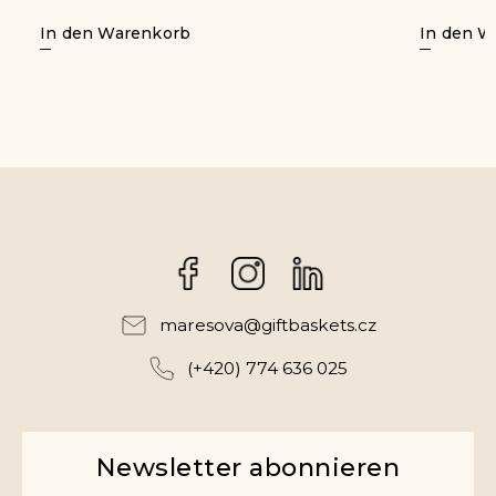
In den Warenkorb
In den W
Facebook
Instagram
maresova
@
giftbaskets.cz
(+420) 774 636 025
Newsletter abonnieren