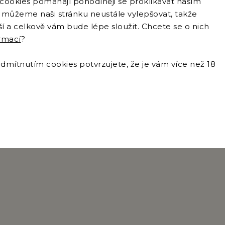
e cookies pomáhají pohodlněji se proklikávat naším
můžeme naši stránku neustále vylepšovat, takže
pší a celkově vám bude lépe sloužit. Chcete se o nich
ormací
?
Ähnliche (8)
mítnutím cookies potvrzujete, že je vám více než 18
Art.-Nr.:
9028
A