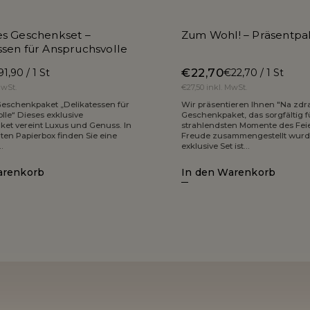
es Geschenkset –
Zum Wohl! – Präsentpa
ssen für Anspruchsvolle
€22,70
1,90 / 1 St
€22,70 / 1 St
MwSt.
€27,50 inkl. MwSt.
Geschenkpaket „Delikatessen für
Wir präsentieren Ihnen "Na zdra
le“ Dieses exklusive
Geschenkpaket, das sorgfältig f
et vereint Luxus und Genuss. In
strahlendsten Momente des Fei
ten Papierbox finden Sie eine
Freude zusammengestellt wurd
.
exklusive Set ist...
arenkorb
In den Warenkorb