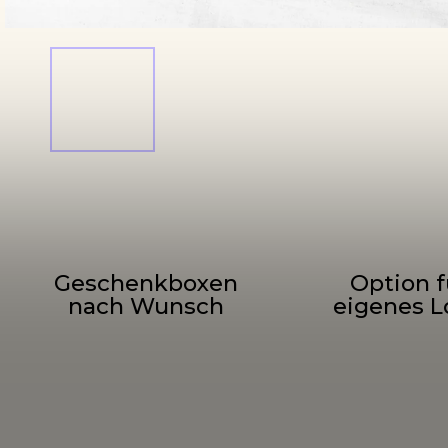
Geschenkboxen
Option f
nach Wunsch
eigenes L