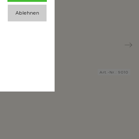
Ablehnen
Next
rt.-Nr.:
9001
Art.-Nr.:
9010