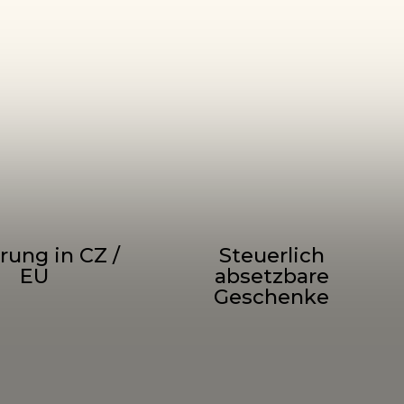
rung in CZ /
Steuerlich
EU
absetzbare
Geschenke