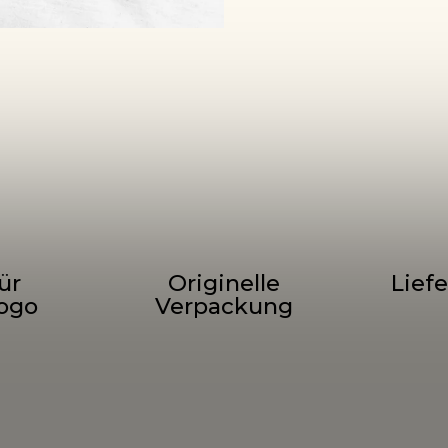
ür
Originelle
Liefe
ogo
Verpackung