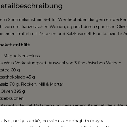
etailbeschreibung
em Sommelier ist ein Set für Weinliebhaber, die gern entdecken.
hl von drei französischen Weinen, ergänzt durch spanische Olive
e einen Trüffel mit Pistazien und Salzkaramell. Eine kultiviert
aket enthält:
 - Magnetverschluss
ves Wein-Verkostungsset, Auswahl von 3 französischen Weinen
stee 60 g
sschokolade 45 g
alz 70 g, Flocken, Mill & Mortar
 Oliven 395 g
tslebkuchen
 Kakaotrüffel mit Pistazien und gesalzenem Karamell, die süße
ren, 3 Stück
ivenöl 200 ml
 Ne, ne ty sladké, co vám zanechají drobky v