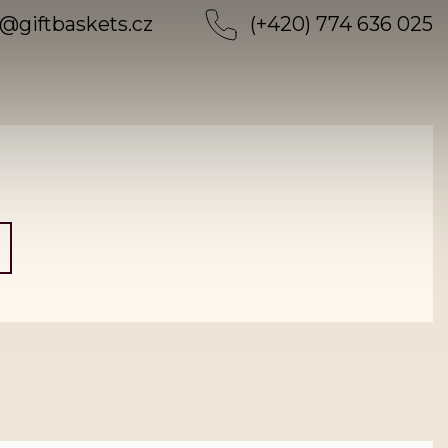
@
giftbaskets.cz
(+420) 774 636 025