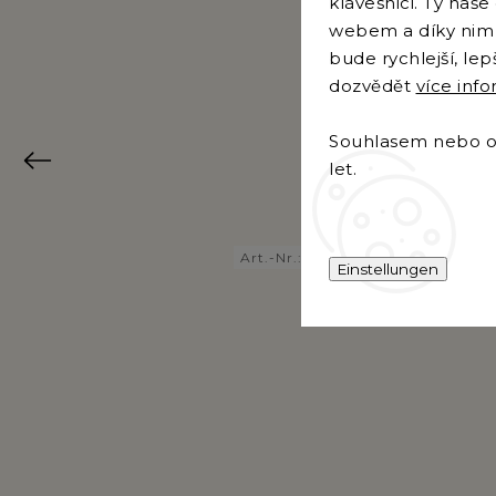
klávesnici. Ty naš
webem a díky nim 
bude rychlejší, le
dozvědět
více inf
Souhlasem nebo od
Previous
let.
Art.-Nr.:
9017
Einstellungen