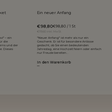
ket
Ein neuer Anfang
€98,80
€98,80 / 1 St
€119,60 inkl. MwSt.
ví" – ein
"Neuer Anfang" ist mehr als nur ein
ür die
Geschenk. Er ist für besondere Anlässe
erns und der
gedacht, ob Sie einen bedeutenden
e. Dieses
Jahrestag, eine Hochzeit feiern oder einfach
nur Freude bereiten...
In den Warenkorb