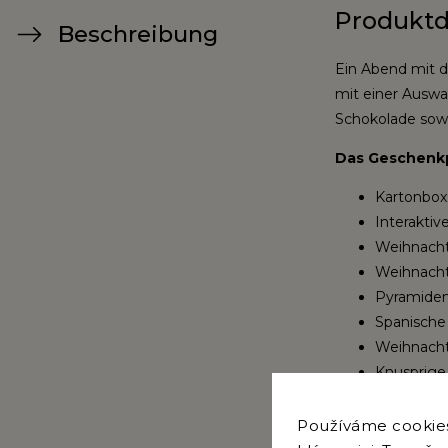
Produktd
Beschreibung
Ein Abend mit d
mit einer Auswa
Schokolade sowi
Das Geschenkp
Kartonbox
Interakti
Weihnacht
Weihnacht
Pyramidens
Spanische
Weihnach
Knusprige
harmonisie
Trüffel-Ol
Používáme cookies.