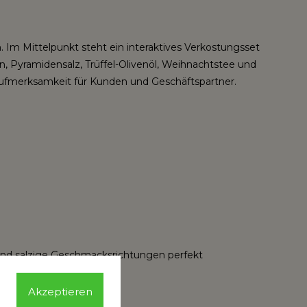
 Im Mittelpunkt steht ein interaktives Verkostungsset
n, Pyramidensalz, Trüffel-Olivenöl, Weihnachtstee und
e Aufmerksamkeit für Kunden und Geschäftspartner.
 und salzige Geschmacksrichtungen perfekt
Akzeptieren