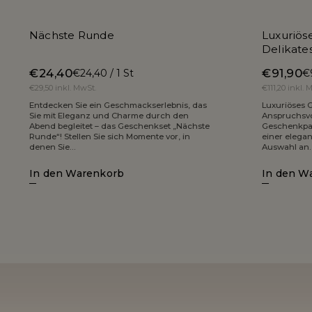
Nächste Runde
Luxuriös
Delikate
€24,40
€91,90
€24,40 / 1 St
€9
€29,50 inkl. MwSt.
€111,20 inkl. 
Entdecken Sie ein Geschmackserlebnis, das
Luxuriöses 
Sie mit Eleganz und Charme durch den
Anspruchsvol
Abend begleitet – das Geschenkset „Nächste
Geschenkpak
Runde“! Stellen Sie sich Momente vor, in
einer elegan
denen Sie...
Auswahl an..
In den Warenkorb
In den W