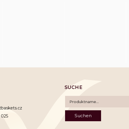
SUCHE
ftbaskets.cz
Suchen
 025