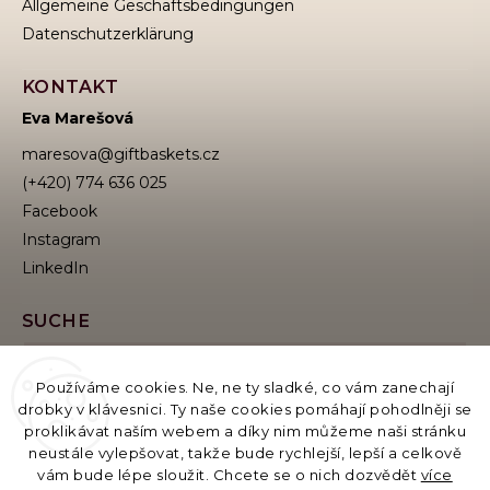
Allgemeine Geschäftsbedingungen
Datenschutzerklärung
KONTAKT
Eva Marešová
maresova
@
giftbaskets.cz
(+420) 774 636 025
Facebook
Instagram
SUCHE
Používáme cookies. Ne, ne ty sladké, co vám zanechají
drobky v klávesnici. Ty naše cookies pomáhají pohodlněji se
Suchen
proklikávat naším webem a díky nim můžeme naši stránku
neustále vylepšovat, takže bude rychlejší, lepší a celkově
vám bude lépe sloužit. Chcete se o nich dozvědět
více
Betreiber des E-Katalogs: