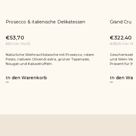
Grand Cru Erlebnis
Gourmet
€144,7
€322,40
€175,10 inkl
€390,10 inkl. MwSt.
Gourmet is
Geschenkset mit Moët & Chandon Champagner
Großzügigke
und Wein-Verkostungsset. Ein repräsentatives
bietet erle
Präsent für Ihre wichtigsten Kunden und Partner.
verwöhnen 
In den Warenkorb
In den 