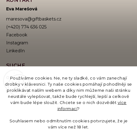
KONTAKT
Eva Marešová
maresova
@
giftbaskets.cz
(+420) 774 636 025
Facebook
Instagram
SUCHE
Používáme cookies. Ne, ne ty sladké, co vám zanechají
drobky v klávesnici. Ty naše cookies pomáhají pohodlněji se
proklikávat naším webem a díky nim můžeme naši stránku
Suchen
neustále vylepšovat, takže bude rychlejší, lepší a celkově
vám bude lépe sloužit. Chcete se o nich dozvědět
více
informací
?
Betreiber des E-Katalogs:
GB Moments s.r.o., Evropská 11/2758, 160 00 Praha,
Souhlasem nebo odmítnutím cookies potvrzujete, že je
Identifikationsnummer: 19621558, USt-IdNr./EORI:
vám více než 18 let.
CZ19621558
Bankverbindung: 6535031329/0800