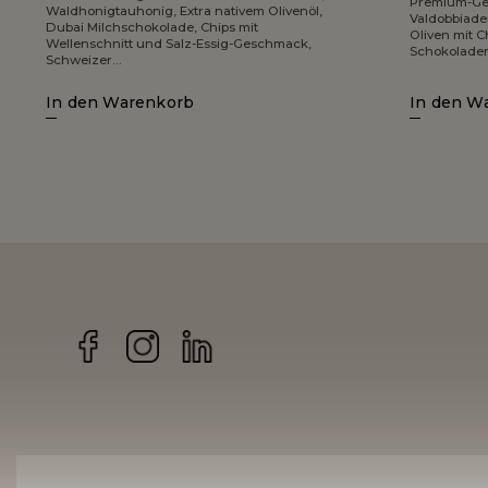
Premium-Ge
Waldhonigtauhonig, Extra nativem Olivenöl,
Valdobbiaden
Dubai Milchschokolade, Chips mit
Oliven mit 
Wellenschnitt und Salz-Essig-Geschmack,
Schokoladen
Schweizer...
In den Warenkorb
In den W
Facebook
Instagram