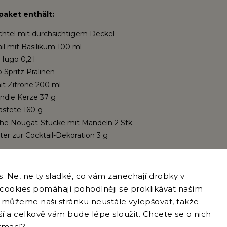
aket enthält:
htel mit durchsichtigem Deckel
il mit Basilikum 100 ml
Hugo 0,2 l
 Spritz Pralinen
it Zitrone 200 ml
ndle Kerze 37 g
astete 160 g
che Nougat-Stücke mit Mandeln 2 Stk.
ter zur Cocktail-Dekoration 3 g
 Ne, ne ty sladké, co vám zanechají drobky v
e cookies pomáhají pohodlněji se proklikávat naším
můžeme naši stránku neustále vylepšovat, takže
Ähnliche (8)
pší a celkově vám bude lépe sloužit. Chcete se o nich
ormací
?