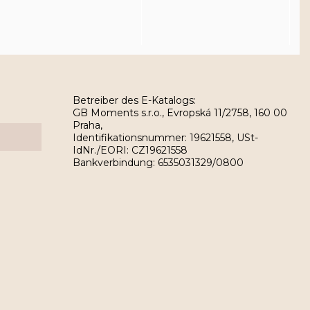
Betreiber des E-Katalogs:
GB Moments s.r.o., Evropská 11/2758, 160 00
Praha,
Identifikationsnummer: 19621558, USt-
IdNr./EORI: CZ19621558
Bankverbindung: 6535031329/0800