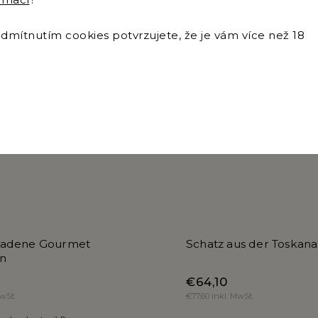
mítnutím cookies potvrzujete, že je vám více než 18
Art.-Nr.:
9068
Ar
iadene Gourmet
Schatz aus der Toskana
on
€64,10
MwSt.
€77,60 inkl. MwSt.