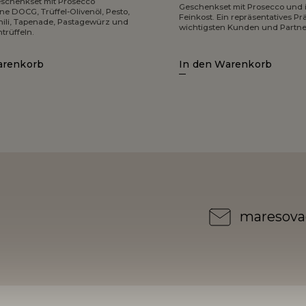
schenkset mit Prosecco
Geschenkset mit Prosecco und i
e DOCG, Trüffel-Olivenöl, Pesto,
Feinkost. Ein repräsentatives Prä
Chili, Tapenade, Pastagewürz und
wichtigsten Kunden und Partne
trüffeln.
arenkorb
In den Warenkorb
maresova