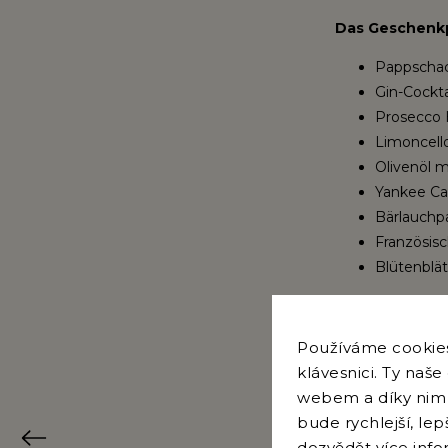
Das Geschenkp
Pappschac
Gin-Cockta
Prosecco 
Limoncello
Olivenöl m
Yankee Ca
Bärlauchp
Französis
Blütenblät
Používáme cookies.
klávesnici. Ty naš
webem a díky nim 
bude rychlejší, le
Previous
dozvědět
více inf