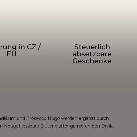
rung in CZ /
Steuerlich
EU
absetzbare
Geschenke
it Basilikum und Prosecco Hugo werden ergänzt durch
en Nougat, essbare Blütenblätter garnieren den Drink