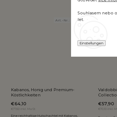
Souhlasem nebo od
let.
Art.-Nr.:
9070
Einstellungen
Kabanos, Honig und Premium-
Valdobb
Köstlichkeiten
Collecti
€64,10
€57,90
€77,60 inkl. MwSt.
€70,10 inkl. 
Eine reichhaltige Hutschachtel mit Kabanos,