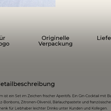
ür
Originelle
Liefe
ogo
Verpackung
etailbeschreibung
m ist ein Set im Zeichen frischer Aperitifs. Ein Gin-Cocktail m
tz-Bonbons, Zitronen-Olivenöl, Bärlauchpastete und französisch
schenk für Liebhaber leichter Drinks unter Kunden und Kollegen.