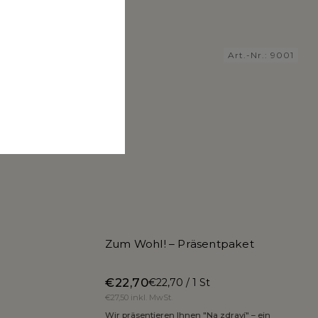
t.-Nr.:
9072
Art.-Nr.:
9001
Zum Wohl! – Präsentpaket
€22,70
€22,70 / 1 St
€27,50 inkl. MwSt.
Wir präsentieren Ihnen "Na zdraví" – ein