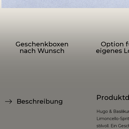
Geschenkboxen
Option f
nach Wunsch
eigenes L
Produktd
Beschreibung
Hugo & Basiliku
Limoncello-Spri
stilvoll. Ein Ge