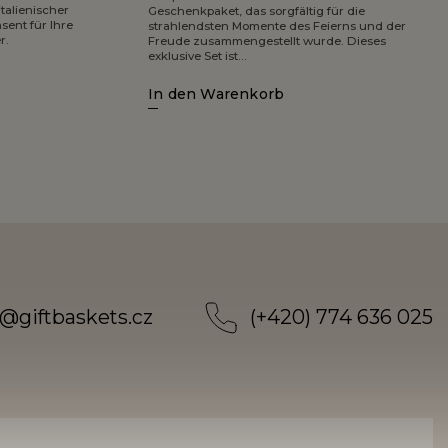
talienischer
Geschenkpaket, das sorgfältig für die
sent für Ihre
strahlendsten Momente des Feierns und der
r.
Freude zusammengestellt wurde. Dieses
exklusive Set ist...
In den Warenkorb
@
giftbaskets.cz
(+420) 774 636 025