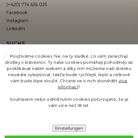
(+420) 774 636 025
Facebook
Instagram
SUCHE
Používáme cookies. Ne, ne ty sladké, co vám zanechají
drobky v klávesnici. Ty naše cookies pomáhají pohodlněji se
proklikávat naším webem a díky nim můžeme naši stránku
Suchen
neustále vylepšovat, takže bude rychlejší, lepší a celkově
vám bude lépe sloužit. Chcete se o nich dozvědět
více
informací
?
Betreiber des E-Katalogs:
GB Moments s.r.o., Evropská 11/2758, 160 00 Praha,
Souhlasem nebo odmítnutím cookies potvrzujete, že je
Identifikationsnummer: 19621558, USt-IdNr./EORI:
vám více než 18 let.
CZ19621558
Bankverbindung: 6535031329/0800
Einstellungen