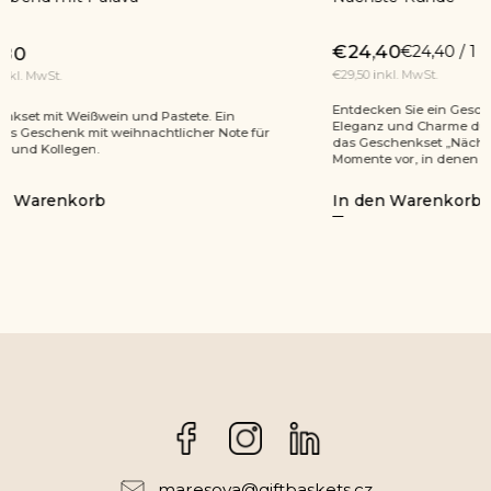
€24,40
€24,40 / 1 St
€32,20
€29,50 inkl. MwSt.
€39 inkl. Mw
Entdecken Sie ein Geschmackserlebnis, das Sie mit
Geschenkset
Eleganz und Charme durch den Abend begleitet –
geschmackv
das Geschenkset „Nächste Runde“! Stellen Sie sich
Partner und
Momente vor, in denen Sie...
In den Warenkorb
In den W
Facebook
Instagram
maresova
@
giftbaskets.cz