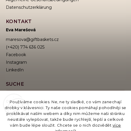
Datenschutzerklärung
KONTAKT
Eva Marešová
maresova
@
giftbaskets.cz
(+420) 774 636 025
Facebook
Instagram
SUCHE
Používáme cookies. Ne, ne ty sladké, co vám zanechají
drobky v klávesnici. Ty naše cookies pomáhají pohodlněji se
Suchen
proklikávat naším webem a díky nim můžeme naši stránku
neustále vylepšovat, takže bude rychlejší, lepší a celkově
vám bude lépe sloužit. Chcete se o nich dozvědět
více
Betreiber des E-Katalogs: