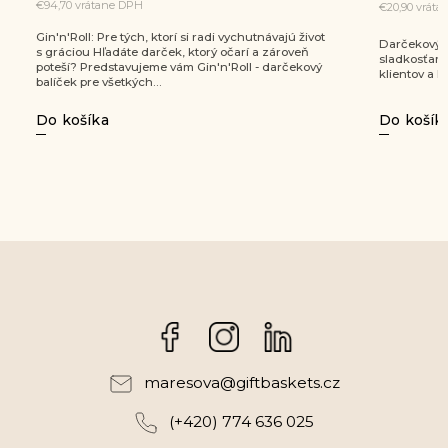
€20,90 vrátane DPH
€78,30 vr
Darčekový balíček s miešanými kokteilmi a
Darčekový
sladkosťami. Vkusná firemná pozornosť pre
sadou. Štý
klientov a kolegov.
Do košíka
Do koší
Facebook
Instagram
maresova
@
giftbaskets.cz
(+420) 774 636 025