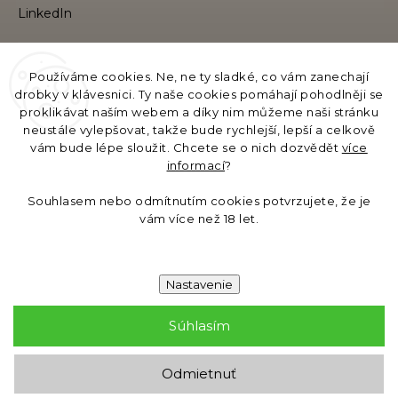
VYHĽADÁVANIE
Používáme cookies. Ne, ne ty sladké, co vám zanechají
drobky v klávesnici. Ty naše cookies pomáhají pohodlněji se
proklikávat naším webem a díky nim můžeme naši stránku
neustále vylepšovat, takže bude rychlejší, lepší a celkově
Hľadať
vám bude lépe sloužit. Chcete se o nich dozvědět
více
informací
?
Názov prevádzkovateľa e-katalógu:
Souhlasem nebo odmítnutím cookies potvrzujete, že je
GB Moments s.r.o., Evropská 11/2758, 160 00 Praha,
vám více než 18 let.
IČO: 19621558, DIČ/EORI: CZ19621558
Bankové spojenie: 6535031329/0800
Nastavenie
Súhlasím
Copyright 2026
Gift Baskets
. Všetky práva vyhradené.
Odmietnuť
Grafický návrh vytvořil a nakódoval
Shoptak.cz