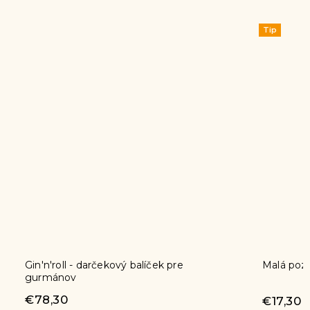
Tip
Malá pozornosť
Slávnos
€17,30
€64,7