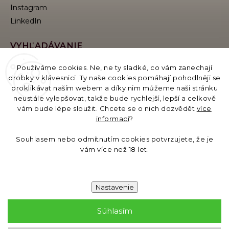
Instagram
VYHĽADÁVANIE
Používáme cookies. Ne, ne ty sladké, co vám zanechají
drobky v klávesnici. Ty naše cookies pomáhají pohodlněji se
proklikávat naším webem a díky nim můžeme naši stránku
Hľadať
neustále vylepšovat, takže bude rychlejší, lepší a celkově
vám bude lépe sloužit. Chcete se o nich dozvědět
více
informací
?
Názov prevádzkovateľa e-katalógu:
GB Moments s.r.o., Evropská 11/2758, 160 00 Praha,
Souhlasem nebo odmítnutím cookies potvrzujete, že je
IČO: 19621558, DIČ/EORI: CZ19621558
vám více než 18 let.
Bankové spojenie: 6535031329/0800
Nastavenie
Súhlasím
Copyright 2026
Gift Baskets
. Všetky práva vyhradené.