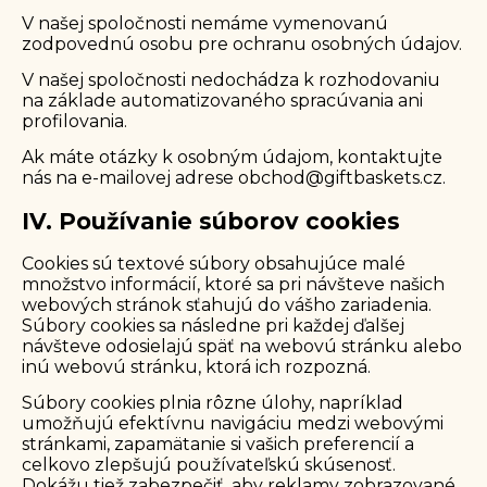
V našej spoločnosti nemáme vymenovanú
zodpovednú osobu pre ochranu osobných údajov.
V našej spoločnosti nedochádza k rozhodovaniu
na základe automatizovaného spracúvania ani
profilovania.
Ak máte otázky k osobným údajom, kontaktujte
nás na e-mailovej adrese
obchod@giftbaskets.cz
.
IV. Používanie súborov cookies
Cookies sú textové súbory obsahujúce malé
množstvo informácií, ktoré sa pri návšteve našich
webových stránok sťahujú do vášho zariadenia.
Súbory cookies sa následne pri každej ďalšej
návšteve odosielajú späť na webovú stránku alebo
inú webovú stránku, ktorá ich rozpozná.
Súbory cookies plnia rôzne úlohy, napríklad
umožňujú efektívnu navigáciu medzi webovými
stránkami, zapamätanie si vašich preferencií a
celkovo zlepšujú používateľskú skúsenosť.
Dokážu tiež zabezpečiť, aby reklamy zobrazované