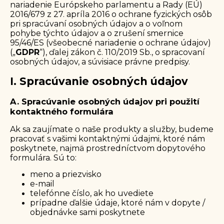
nariadenie Európskeho parlamentu a Rady (EÚ)
2016/679 z 27. apríla 2016 o ochrane fyzických osôb
pri spracúvaní osobných údajov a o voľnom
pohybe týchto údajov a o zrušení smernice
95/46/ES (všeobecné nariadenie o ochrane údajov)
(„
GDPR
“), ďalej zákon č. 110/2019 Sb., o spracovaní
osobných údajov, a súvisiace právne predpisy.
I. Spracúvanie osobných údajov
A. Spracúvanie osobných údajov pri použití
kontaktného formulára
Ak sa zaujímate o naše produkty a služby, budeme
pracovať s vašimi kontaktnými údajmi, ktoré nám
poskytnete, najmä prostredníctvom dopytového
formulára. Sú to:
meno a priezvisko
e-mail
telefónne číslo, ak ho uvediete
prípadne ďalšie údaje, ktoré nám v dopyte /
objednávke sami poskytnete