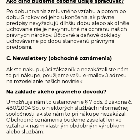
Ako dlho budeme osobné údaje spracúvať?
Po dobu trvania zmluvného vzťahu a potom po
dobu 5 rokov od jeho ukončenia, ak právne
predpisy nevyžadujú dlhšiu dobu alebo ak dlhšie
uchovanie nie je nevyhnutné na ochranu našich
právnych nárokov. Účtovné a daňové doklady
uchovávame po dobu stanovenú právnymi
predpismi.
C. Newslettery (obchodné oznámenia)
Ak ste nakupujúci zákazník a nezakázali ste nám
to pri nákupe, použijeme vašu e-mailovú adresu
na rozosielanie našich noviniek.
Na základe akého právneho dôvodu?
Umožňuje nám to ustanovenie § 7 ods. 3 zákona č.
480/2004 Sb., o niektorých službách informačnej
spoločnosti, ak ste nám to pri nákupe nezakázali.
Obchodné oznámenia budeme zasielať len vo
vzťahu k našim vlastným obdobným výrobkom
alebo službám.