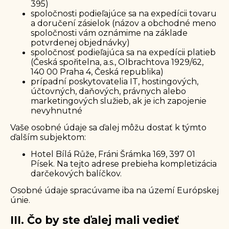
395)
spoločnosti podieľajúce sa na expedícii tovaru
a doručení zásielok (názov a obchodné meno
spoločnosti vám oznámime na základe
potvrdenej objednávky)
spoločnosť podieľajúca sa na expedícii platieb
(Česká spořitelna, a.s., Olbrachtova 1929/62,
140 00 Praha 4, Česká republika)
prípadní poskytovatelia IT, hostingových,
účtovných, daňových, právnych alebo
marketingových služieb, ak je ich zapojenie
nevyhnutné
Vaše osobné údaje sa ďalej môžu dostať k týmto
ďalším subjektom:
Hotel Bílá Růže, Fráni Šrámka 169, 397 01
Písek. Na tejto adrese prebieha kompletizácia
darčekových balíčkov.
Osobné údaje spracúvame iba na území Európskej
únie.
III. Čo by ste ďalej mali vedieť