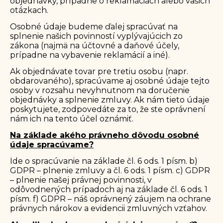
objednávky, prípadne o reklamáciách alebo vašich
otázkach.
Osobné údaje budeme ďalej spracúvať na
splnenie našich povinností vyplývajúcich zo
zákona (najmä na účtovné a daňové účely,
prípadne na vybavenie reklamácií a iné).
Ak objednávate tovar pre tretiu osobu (napr.
obdarovaného), spracúvame aj osobné údaje tejto
osoby v rozsahu nevyhnutnom na doručenie
objednávky a splnenie zmluvy. Ak nám tieto údaje
poskytujete, zodpovedáte za to, že ste oprávnení
nám ich na tento účel oznámiť.
Na základe akého právneho dôvodu osobné
údaje spracúvame?
Ide o spracúvanie na základe čl. 6 ods. 1 písm. b)
GDPR – plnenie zmluvy a čl. 6 ods. 1 písm. c) GDPR
– plnenie našej právnej povinnosti, v
odôvodnených prípadoch aj na základe čl. 6 ods. 1
písm. f) GDPR – náš oprávnený záujem na ochrane
právnych nárokov a evidencii zmluvných vzťahov.