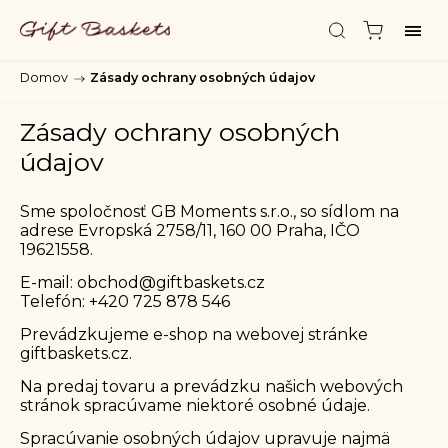
Domov
/
Zásady ochrany osobných údajov
Zásady ochrany osobných
údajov
Sme spoločnosť GB Moments s.r.o., so sídlom na
adrese Evropská 2758/11, 160 00 Praha, IČO
19621558.
E-mail:
obchod@giftbaskets.cz
Telefón:
+420 725 878 546
Prevádzkujeme e-shop na webovej stránke
giftbaskets.cz
.
Na predaj tovaru a prevádzku našich webových
stránok spracúvame niektoré osobné údaje.
Spracúvanie osobných údajov upravuje najmä