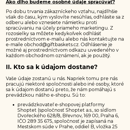
Ako dlho budeme osobné údaje spracúvať?
Po dobu trvania zákazníckeho vzťahu, najdlhšie
však do času, kým vyslovíte nesúhlas, odhlásite sa z
odberu alebo vznesiete námietku proti
spracúvaniu na účely priameho marketingu. Z
rozosielky sa môžete kedykoľvek odhlásiť
prostredníctvom e-mailu alebo nás kontaktujte na
e-maile
obchod@giftbaskets.cz
. Odhlásenie je
možné aj prostredníctvom odkazu uvedeného v
každom obchodnom oznámení, ak je použitý.
II. Kto sa k údajom dostane?
Vaše údaje zostanú u nás. Napriek tomu pre nás
pracujú niektoré spoločnosti alebo iné osoby, ktoré
sa k údajom dostanú preto, že nám pomáhajú s
prevádzkou nášho e-shopu. Sú to:
prevádzkovateľ e-shopovej platformy
Shoptet (spoločnosť Shoptet a.s., so sídlom
Dvořeckého 628/8, Břevnov, 169 00, Praha 6,
IČO 289 35 675, spoločnosť je zapísaná na
Mestskom súde v Prahe, oddiel B, vložka 25