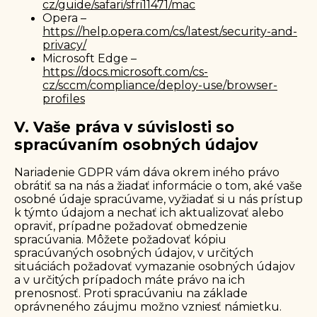
cz/guide/safari/sfri11471/mac
Opera –
https://help.opera.com/cs/latest/security-and-
privacy/
Microsoft Edge –
https://docs.microsoft.com/cs-
cz/sccm/compliance/deploy-use/browser-
profiles
V. Vaše práva v súvislosti so
spracúvaním osobných údajov
Nariadenie GDPR vám dáva okrem iného právo
obrátiť sa na nás a žiadať informácie o tom, aké vaše
osobné údaje spracúvame, vyžiadať si u nás prístup
k týmto údajom a nechať ich aktualizovať alebo
opraviť, prípadne požadovať obmedzenie
spracúvania. Môžete požadovať kópiu
spracúvaných osobných údajov, v určitých
situáciách požadovať vymazanie osobných údajov
a v určitých prípadoch máte právo na ich
prenosnosť. Proti spracúvaniu na základe
oprávneného záujmu možno vzniesť námietku.