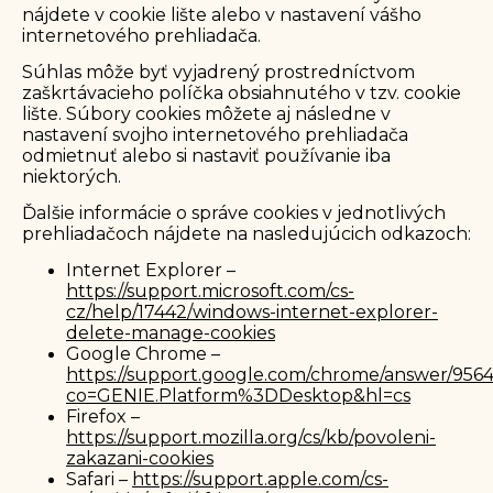
nájdete v cookie lište alebo v nastavení vášho
internetového prehliadača.
Súhlas môže byť vyjadrený prostredníctvom
zaškrtávacieho políčka obsiahnutého v tzv. cookie
lište. Súbory cookies môžete aj následne v
nastavení svojho internetového prehliadača
odmietnuť alebo si nastaviť používanie iba
niektorých.
Ďalšie informácie o správe cookies v jednotlivých
prehliadačoch nájdete na nasledujúcich odkazoch:
Internet Explorer –
https://support.microsoft.com/cs-
cz/help/17442/windows-internet-explorer-
delete-manage-cookies
Google Chrome –
https://support.google.com/chrome/answer/956
co=GENIE.Platform%3DDesktop&hl=cs
Firefox –
https://support.mozilla.org/cs/kb/povoleni-
zakazani-cookies
Safari –
https://support.apple.com/cs-