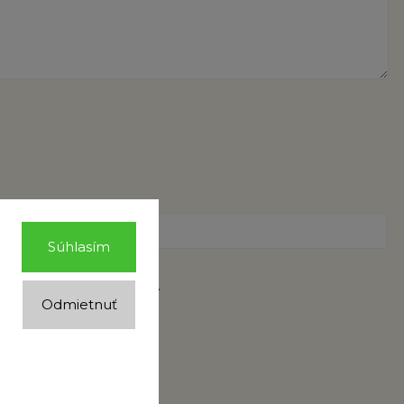
Súhlasím
ochrany osobných údajov
.
Odmietnuť