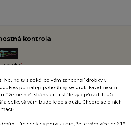
ostná kontrola
 z obrázka
 Ne, ne ty sladké, co vám zanechají drobky v
e cookies pomáhají pohodlněji se proklikávat naším
doslaním správy potvrdzujete, že ste sa oboznámili so
zásadami 
můžeme naši stránku neustále vylepšovat, takže
pší a celkově vám bude lépe sloužit. Chcete se o nich
ormací
?
ať
mítnutím cookies potvrzujete, že je vám více než 18