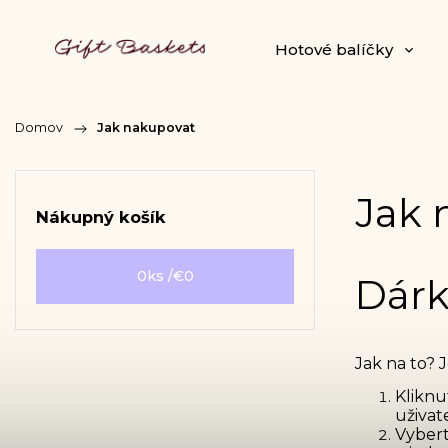
Hotové balíčky
Domov
/
Jak nakupovat
Jak 
Nákupný košík
0
ks /
€0
Dárk
Jak na to? 
Kliknu
uživat
Vybert