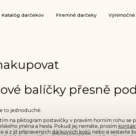
Katalóg darčekov
Firemné darčeky
Výnimočné 
nakupovat
ové balíčky přesně pod
Je to jednoduché:
tím na piktogram postavičky v pravém horním rohu se 
elského jména a hesla. Pokud jej nemáte, prosím
kontak
e si z již připravených
dárkových košů
nebo si sestavte b