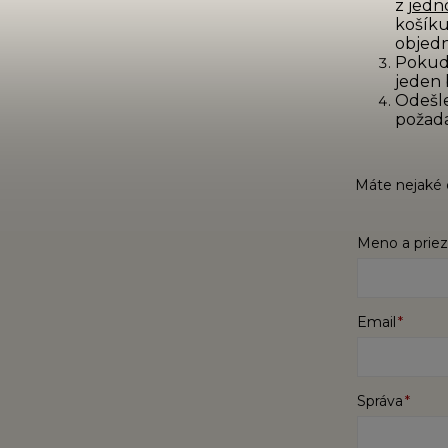
z
jedno
košíku
objedn
Pokud 
jeden 
Odešle
požad
Máte nejaké 
Meno a priez
Email
Správa