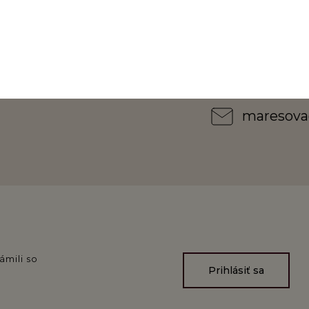
maresova
ámili so
Prihlásiť sa