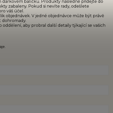
ém dárkovém balíčku. Produkty následně přidejte do
kty zabaleny. Pokud si nevíte rady, odešlete
ro váš účel.
lik objednávek. V jedné objednávce může být právě
it dohromady.
ddělení, aby probral další detaily týkající se vašich
je.