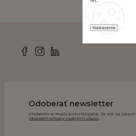
let.
Nastavenie
Facebook
Instagram
Odoberať newsletter
Vložením e-mailu potvrdzujete, že ste sa obozn
zásadami ochrany osobných údajov
.