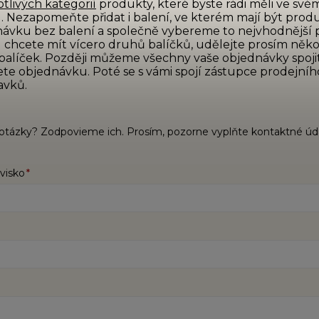
tlivých kategorií
produkty, které byste rádi měli ve sv
. Nezapomeňte přidat i balení, ve kterém mají být produ
ávku bez balení a společně vybereme to nejvhodnější p
chcete mít vícero druhů balíčků, udělejte prosím něko
balíček. Později můžeme všechny vaše objednávky spoj
te objednávku. Poté se s vámi spojí zástupce prodejního o
avků.
otázky? Zodpovieme ich. Prosím, pozorne vyplňte kontaktné úda
visko