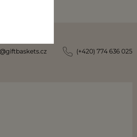
@
giftbaskets.cz
(+420) 774 636 025