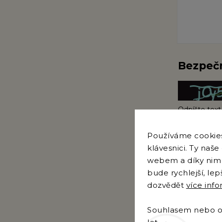
Bezpečn
Odpíšte text
Používáme cookies.
klávesnici. Ty naš
Vložením a o
webem a díky nim 
bude rychlejší, le
dozvědět
více inf
Odosl
Souhlasem nebo od