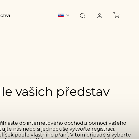
chvíle
O nás
Kontakty
le vašich představ
přihlaste do internetového obchodu pomocí vašeho
tujte nás
nebo si jednoduše
vytvořte registraci
.
alíček podle vlastního přání. V tom případě si vyberte