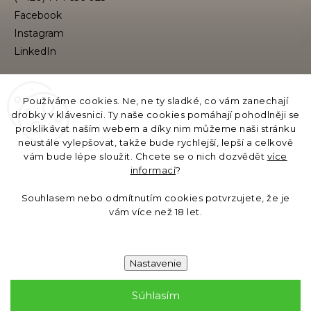
Facebook
Instagram
VYHĽADÁVANIE
Používáme cookies. Ne, ne ty sladké, co vám zanechají
drobky v klávesnici. Ty naše cookies pomáhají pohodlněji se
proklikávat naším webem a díky nim můžeme naši stránku
neustále vylepšovat, takže bude rychlejší, lepší a celkově
Hľadať
vám bude lépe sloužit. Chcete se o nich dozvědět
více
informací
?
Názov prevádzkovateľa e-katalógu:
Souhlasem nebo odmítnutím cookies potvrzujete, že je
GB Moments s.r.o., Evropská 11/2758, 160 00 Praha,
vám více než 18 let.
IČO: 19621558, DIČ/EORI: CZ19621558
Bankové spojenie: 6535031329/0800
Nastavenie
Súhlasím