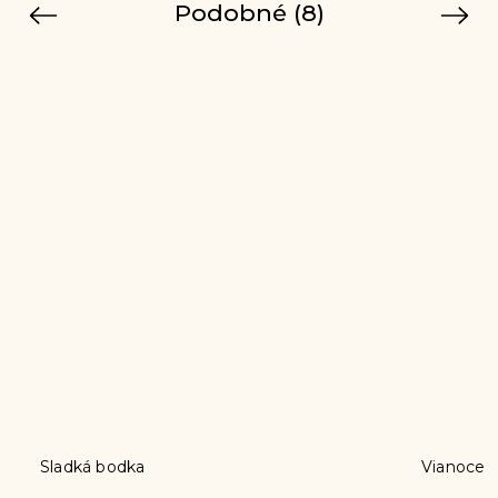
Podobné (8)
Previous
Next
Vianoce v pivničke
K