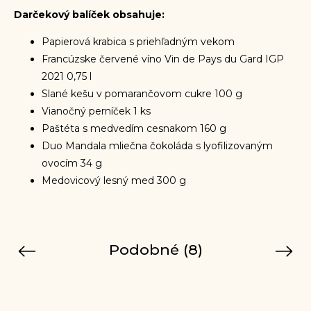
Darčekový balíček obsahuje:
Papierová krabica s priehľadným vekom
Francúzske červené víno Vin de Pays du Gard IGP
2021 0,75 l
Slané kešu v pomarančovom cukre 100 g
Vianočný perníček 1 ks
Paštéta s medvedím cesnakom 160 g
Duo Mandala mliečna čokoláda s lyofilizovaným
ovocím 34 g
Medovicový lesný med 300 g
Podobné (8)
Previous
Next