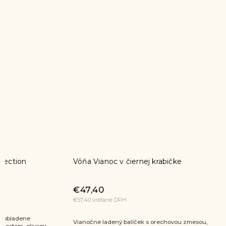
Vôňa Vianoc v čiernej krabičke
Sladká b
€44,90
€47,40
€44,90 / 1
€57,40 vrátane DPH
€54,30 vrát
Vianočne ladený balíček s orechovou zmesou,
Urobte rados