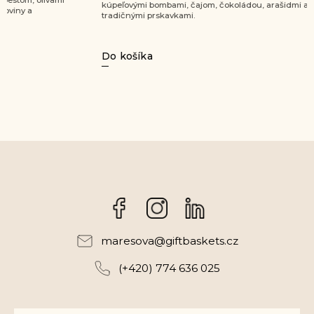
kúpeľovými bombami, čajom, čokoládou, arašidmi a
sladkú bod
tradičnými prskavkami.
darčekovým 
neodolateľn
Do košíka
Do košík
Facebook
Instagram
maresova
@
giftbaskets.cz
(+420) 774 636 025