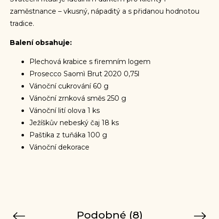
zaměstnance – vkusný, nápaditý a s přidanou hodnotou
tradice.
Balení obsahuje:
Plechová krabice s firemním logem
Prosecco
Saomì Brut 2020 0,75l
Vánoční cukrování 60 g
Vánoční zrnková směs 250 g
Vánoční lití olova 1 ks
Ježíškův nebeský čaj 18 ks
Paštika z tuňáka 100 g
Vánoční dekorace
Podobné (8)
Previous
Next