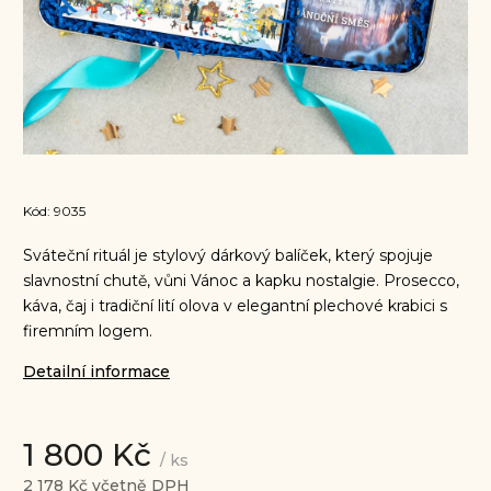
Kód:
9035
Sváteční rituál je stylový dárkový balíček, který spojuje
slavnostní chutě, vůni Vánoc a kapku nostalgie. Prosecco,
káva, čaj i tradiční lití olova v elegantní plechové krabici s
firemním logem.
Detailní informace
1 800 Kč
/ ks
2 178 Kč včetně DPH