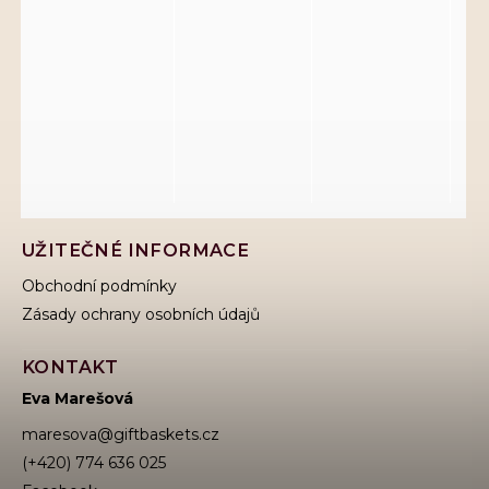
UŽITEČNÉ INFORMACE
Obchodní podmínky
Zásady ochrany osobních údajů
KONTAKT
Eva Marešová
maresova
@
giftbaskets.cz
(+420) 774 636 025