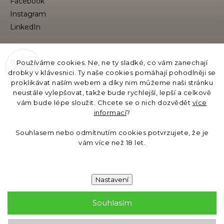
Facebook
Instagram
VYHLEDÁVÁNÍ
Používáme cookies. Ne, ne ty sladké, co vám zanechají
drobky v klávesnici. Ty naše cookies pomáhají pohodlněji se
proklikávat naším webem a díky nim můžeme naši stránku
neustále vylepšovat, takže bude rychlejší, lepší a celkově
Hledat
vám bude lépe sloužit. Chcete se o nich dozvědět
více
informací
?
Název provozovatele e-katalogu:
Souhlasem nebo odmítnutím cookies potvrzujete, že je
GB Moments s.r.o., Evropská 11/2758, 160 00 Praha,
vám více než 18 let.
IČ: 19621558, DIČ/EORI: CZ19621558
Bankovní spojení: 6535031329/0800
Nastavení
Souhlasím
Copyright 2026
Gift Baskets
. Všechna práva vyhrazena.