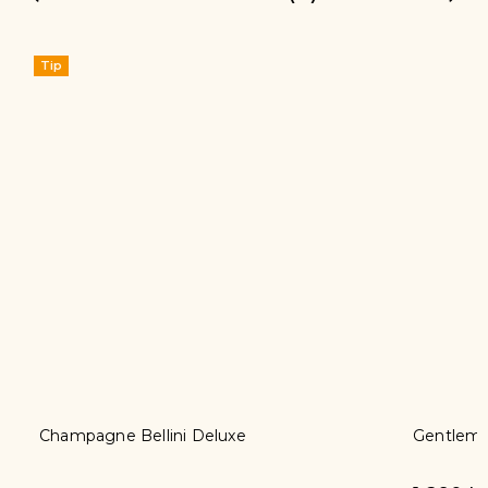
ini Deluxe
Gentleman