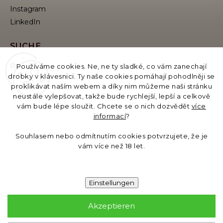
Instagram
SUCHE
Používáme cookies. Ne, ne ty sladké, co vám zanechají
drobky v klávesnici. Ty naše cookies pomáhají pohodlněji se
proklikávat naším webem a díky nim můžeme naši stránku
Suchen
neustále vylepšovat, takže bude rychlejší, lepší a celkově
vám bude lépe sloužit. Chcete se o nich dozvědět
více
informací
?
Betreiber des E-Katalogs:
GB Moments s.r.o., Evropská 11/2758, 160 00 Praha,
Souhlasem nebo odmítnutím cookies potvrzujete, že je
Identifikationsnummer: 19621558, USt-IdNr./EORI:
vám více než 18 let.
CZ19621558
Bankverbindung: 6535031329/0800
Einstellungen
Akzeptieren