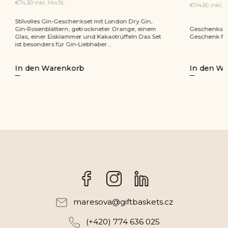
€49,70 inkl.
€114,60 inkl. MwSt.
Geschenkse
Geschenkset mit Cocktail-Set und Duftkerze. Ein
Eine gesch
Geschenk für gemeinsame Stunden zu zweit.
Partner und
In den Warenkorb
In den 
Facebook
Instagram
maresova
@
giftbaskets.cz
(+420) 774 636 025