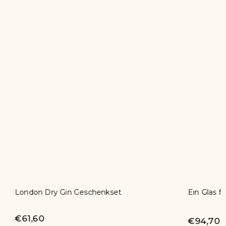
Ein Glas für zwei
Auf den 
€41,10
€94,70