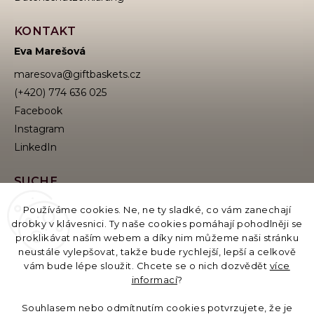
KONTAKT
Eva Marešová
maresova
@
giftbaskets.cz
(+420) 774 636 025
Facebook
Instagram
SUCHE
Používáme cookies. Ne, ne ty sladké, co vám zanechají
drobky v klávesnici. Ty naše cookies pomáhají pohodlněji se
proklikávat naším webem a díky nim můžeme naši stránku
Suchen
neustále vylepšovat, takže bude rychlejší, lepší a celkově
vám bude lépe sloužit. Chcete se o nich dozvědět
více
informací
?
Betreiber des E-Katalogs:
GB Moments s.r.o., Evropská 11/2758, 160 00 Praha,
Souhlasem nebo odmítnutím cookies potvrzujete, že je
Identifikationsnummer: 19621558, USt-IdNr./EORI: