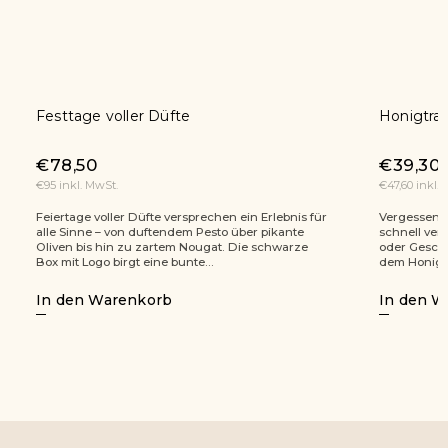
Festtage voller Düfte
Honigtr
€78,50
€39,30
€95 inkl. MwSt.
€47,60 inkl.
Feiertage voller Düfte versprechen ein Erlebnis für
Vergessen 
alle Sinne – von duftendem Pesto über pikante
schnell ver
Oliven bis hin zu zartem Nougat. Die schwarze
oder Geschä
Box mit Logo birgt eine bunte...
dem Honigtr
In den Warenkorb
In den W