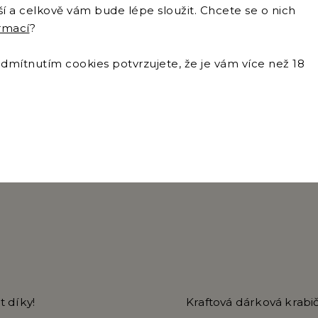
pší a celkově vám bude lépe sloužit. Chcete se o nich
ormací
?
Podobné (8)
mítnutím cookies potvrzujete, že je vám více než 18
Tip
Kód:
9008
t díky!
Kraftová dárková krabi