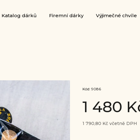
Katalog dárků
Firemní dárky
Výjimečné chvíle
Kód:
9086
1 480 
1 790,80 Kč včetně DPH