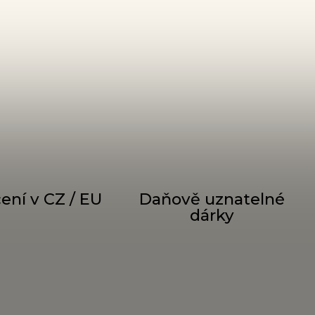
ení v CZ / EU
Daňově uznatelné
dárky