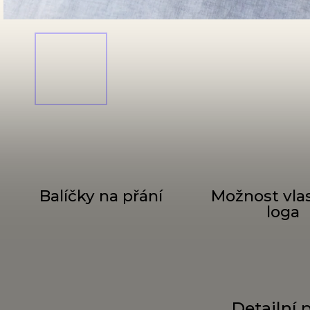
Balíčky na přání
Možnost vla
loga
Detailní 