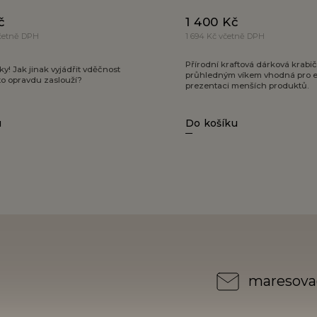
č
1 400 Kč
včetně DPH
1 694 Kč včetně DPH
Přírodní kraftová dárková krabič
ky! Jak jinak vyjádřit vděčnost
průhledným víkem vhodná pro e
 to opravdu zaslouží?
prezentaci menších produktů.
u
Do košíku
maresova