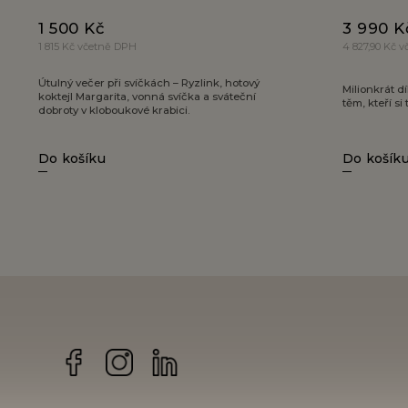
1 500 Kč
3 990 K
1 815 Kč včetně DPH
4 827,90 Kč 
Útulný večer při svíčkách – Ryzlink, hotový
Milionkrát dí
koktejl Margarita, vonná svíčka a sváteční
těm, kteří si
dobroty v kloboukové krabici.
Do košíku
Do košík
Facebook
Instagram