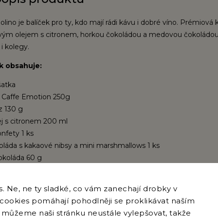
lino je balíček pro ty, kdo mají rádi kávu i dobré víno. Prémiová
vovým olejem s citronem, horkou čokoládou a medovou čokoládou
 i kolegy.
k obsahuje:
šatka
i Caffe Emotion 250g
z 130 g
ej s citronem 200 ml
nfety 1 ks
láda s kakaové nibsy a mini marshmallows 1 ks
koláda 60 g
no Bardolino 0,2 l
 Ne, ne ty sladké, co vám zanechají drobky v
e cookies pomáhají pohodlněji se proklikávat naším
můžeme naši stránku neustále vylepšovat, takže