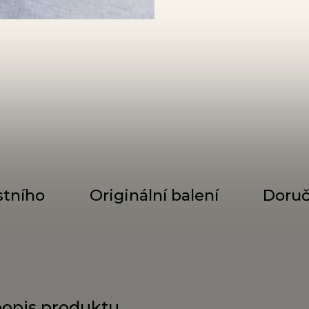
stního
Originální balení
Doruč
popis produktu