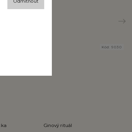
Odmítnout
Next
Kód:
9066
Kód:
9030
čka
Ginový rituál