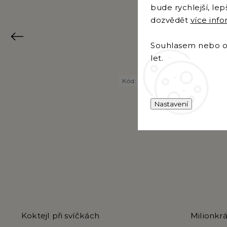
bude rychlejší, le
dozvědět
více inf
Previous
Souhlasem nebo od
let.
Kód:
9076
Nastavení
Koktejl při svíčkách
Milionkrá