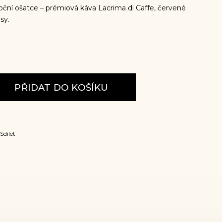
oční ošatce – prémiová káva Lacrima di Caffe, červené
sy.
PŘIDAT DO KOŠÍKU
Sdílet