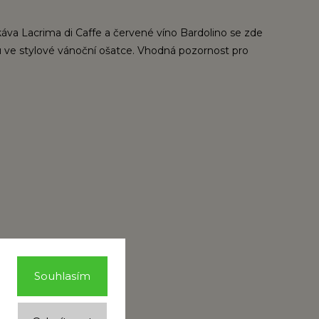
 káva Lacrima di Caffe a červené víno Bardolino se zde
 ve stylové vánoční ošatce. Vhodná pozornost pro
Souhlasím