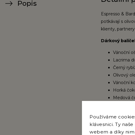
Popis
Espresso & Bardo
potkávají s oli
klienty, partnery
Dárkový balíče
Vánoční o
Lacrima d
Černý rybí
Olivový ol
Vánoční ko
Horká čoko
Medová čo
Červené ví
Používáme cookies.
klávesnici. Ty naš
webem a díky nim 