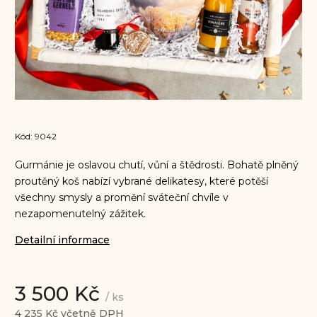
Kód:
9042
Gurmánie je oslavou chutí, vůní a štědrosti. Bohatě plněný
proutěný koš nabízí vybrané delikatesy, které potěší
všechny smysly a promění sváteční chvíle v
nezapomenutelný zážitek.
Detailní informace
3 500 Kč
/ ks
4 235 Kč včetně DPH