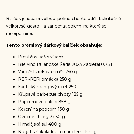
Balíček je ideální volbou, pokud chcete udělat skutečně
velkorysé gesto – a zanechat dojem, na který se
nezapomíná.
Tento prémiový dárkový balíček obsahuje:
Proutěný koš s víkem
Bílé víno Rulandské Šedé 2023 Zapletal 0,75 l
Vánoční zrnková směs 250 g
PERi-PERi omáčka 250 g
Exotický mangový ocet 250 g
Křupavé barbecue chipsy 125 g
Popcornové balení 858 g
Koření na popcorn 130 g
Ovocné chipsy 2x 50 g
Himalájská sůl 400 g
Nugát s čokoládou a mandlemi 100 g