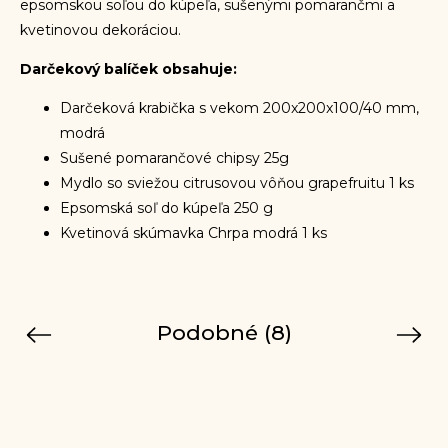
epsomskou soľou do kúpeľa, sušenými pomarančmi a
kvetinovou dekoráciou.
Darčekový balíček obsahuje:
Darčeková krabička s vekom 200x200x100/40 mm,
modrá
Sušené pomarančové chipsy 25g
Mydlo so sviežou citrusovou vôňou grapefruitu 1 ks
Epsomská soľ do kúpeľa 250 g
Kvetinová skúmavka Chrpa modrá 1 ks
Podobné (8)
Previous
Next