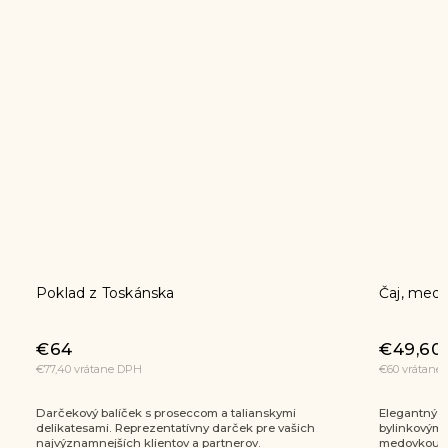
Čaj, med a perníčky
€49,60
€60 vrátane DPH
talianskymi
Elegantný vianočný balíček s kvetovým medom,
ček pre vašich
bylinkovým čajom, švajčiarskymi perníčkami a
erov.
medovkou v praktickej klobúkovej krabici.