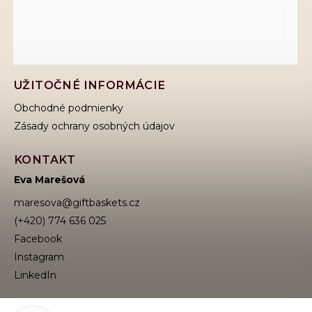
UŽITOČNÉ INFORMÁCIE
Obchodné podmienky
Zásady ochrany osobných údajov
KONTAKT
Eva Marešová
maresova
@
giftbaskets.cz
(+420) 774 636 025
Facebook
Instagram
VYHĽADÁVANIE