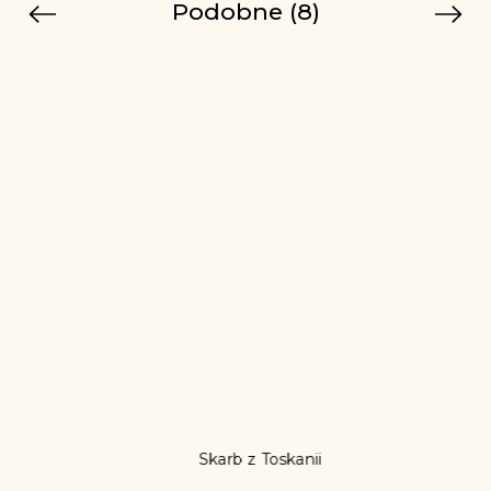
Podobne (8)
Previous
Next
Tip
Skarb z Toskanii
Miodowy