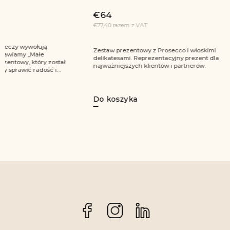
€39,20
€64
€47,40 raze
€77,40 razem z VAT
Zapomnijcie
Zestaw prezentowy z Prosecco i włoskimi
pokryją się
delikatesami. Reprezentacyjny prezent dla
partnerów 
najważniejszych klientów i partnerów.
jakim jest M
Do koszyka
Do koszy
Facebook
Instagram