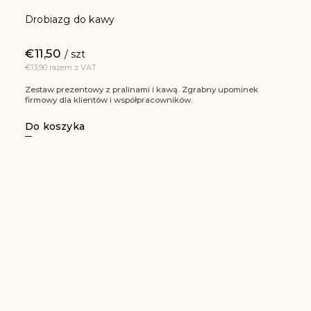
Drobiazg do kawy
€11,50
/ szt
€13,90 razem z VAT
Zestaw prezentowy z pralinami i kawą. Zgrabny upominek
firmowy dla klientów i współpracowników.
Do koszyka