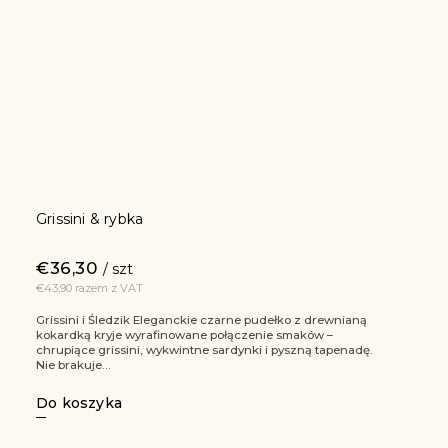
Grissini & rybka
€36,30
/ szt
€43,90 razem z VAT
Grissini i Śledzik Eleganckie czarne pudełko z drewnianą
kokardką kryje wyrafinowane połączenie smaków –
chrupiące grissini, wykwintne sardynki i pyszną tapenadę.
Nie brakuje...
Do koszyka