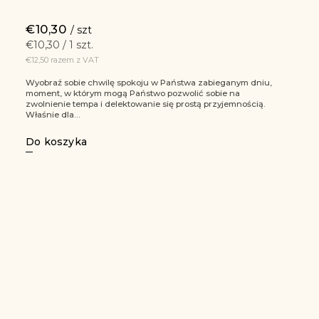
€10,30
/ szt
€10,30 / 1 szt.
€12,50 razem z VAT
Wyobraź sobie chwilę spokoju w Państwa zabieganym dniu,
moment, w którym mogą Państwo pozwolić sobie na
zwolnienie tempa i delektowanie się prostą przyjemnością.
Właśnie dla...
Do koszyka