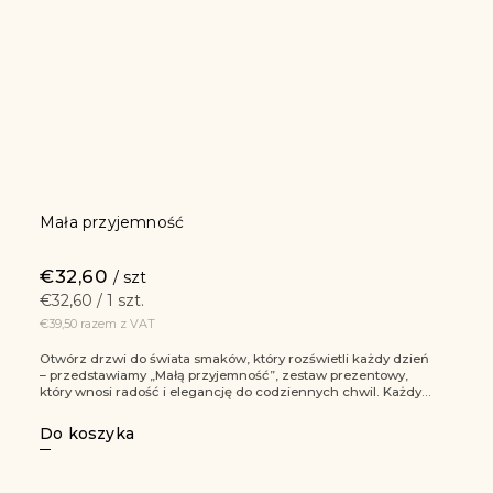
Mała przyjemność
€32,60
/ szt
€32,60 / 1 szt.
€39,50 razem z VAT
Otwórz drzwi do świata smaków, który rozświetli każdy dzień
– przedstawiamy „Małą przyjemność”, zestaw prezentowy,
który wnosi radość i elegancję do codziennych chwil. Każdy...
Do koszyka