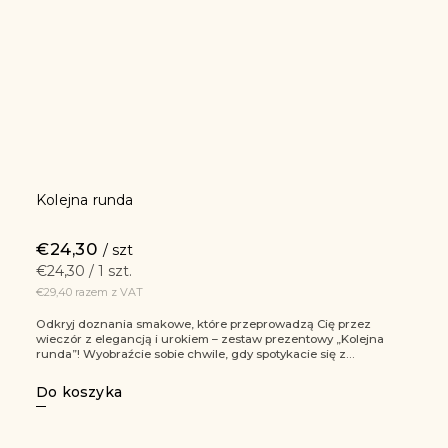
Kolejna runda
€24,30
/ szt
€24,30 / 1 szt.
€29,40 razem z VAT
Odkryj doznania smakowe, które przeprowadzą Cię przez
wieczór z elegancją i urokiem – zestaw prezentowy „Kolejna
runda”! Wyobraźcie sobie chwile, gdy spotykacie się z...
Do koszyka