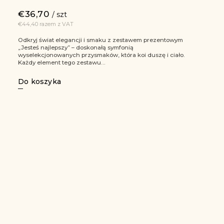
€36,70
/ szt
€44,40 razem z VAT
Odkryj świat elegancji i smaku z zestawem prezentowym
„Jesteś najlepszy” – doskonałą symfonią
wyselekcjonowanych przysmaków, która koi duszę i ciało.
Każdy element tego zestawu...
Do koszyka