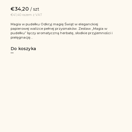
€34,20
/ szt
€41,40 razem z VAT
Magia w pudełku Odkryj magię Świąt w eleganckiej
papierowej walizce pełnej przysmaków. Zestaw „Magia w
pudełku” łączy aromatyczną herbatę, słodkie przyjemności i
pielęgnację...
Do koszyka