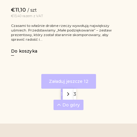
€11,10
/ szt
€13,40 razem z VAT
Czasami to właśnie drobne rzeczy wywołują największy
uśmiech. Przedstawiamy „Małe podziękowanie” – zestaw
prezentowy, który został starannie skomponowany, aby
sprawić radość i...
Do koszyka
Załaduj jeszcze 12
1
3
Do góry