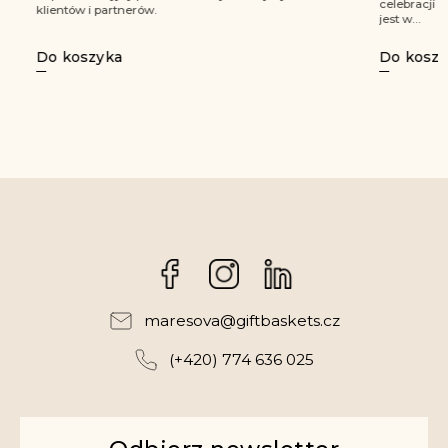
celebracji 
klientów i partnerów.
jest w...
Do koszy
Do koszyka
Facebook
Instagram
maresova
@
giftbaskets.cz
(+420) 774 636 025