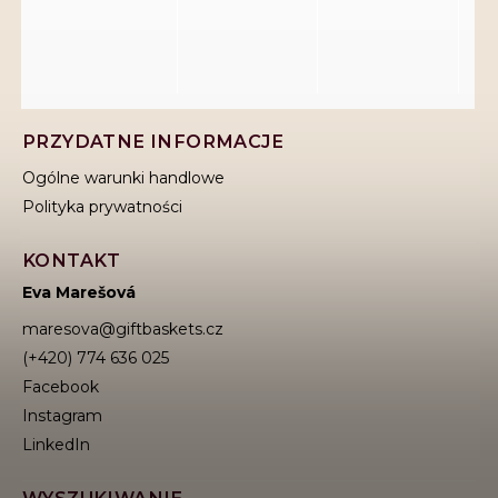
PRZYDATNE INFORMACJE
Ogólne warunki handlowe
Polityka prywatności
KONTAKT
Eva Marešová
maresova
@
giftbaskets.cz
(+420) 774 636 025
Facebook
Instagram