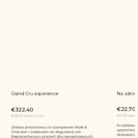
Grand Cru experience
Na zdrow
€22,70
€
€322,40
€27,50 raze
€390,10 razem z VAT
Przedstawi
Zestaw prezentowy ze szampanem Moët &
upominkowy,
Chandon i zestawem do degustacji win.
skomponowa
Reprezentacyjny prezent dla najważniejszych