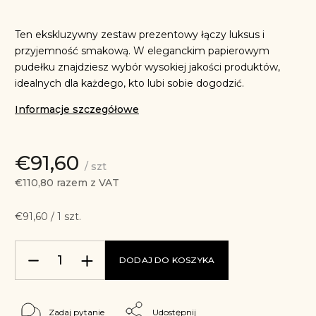
Ten ekskluzywny zestaw prezentowy łączy luksus i
przyjemność smakową. W eleganckim papierowym
pudełku znajdziesz wybór wysokiej jakości produktów,
idealnych dla każdego, kto lubi sobie dogodzić.
Informacje szczegółowe
€91,60
/ szt
€110,80 razem z VAT
€91,60 / 1 szt.
DODAJ DO KOSZYKA
Zadaj pytanie
Udostępnij