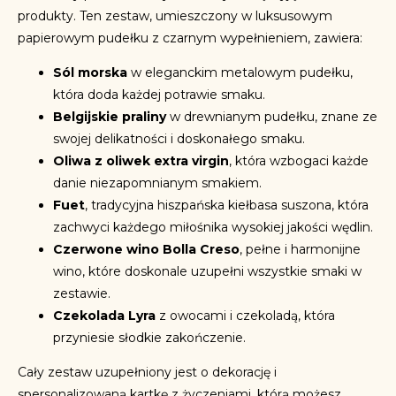
produkty. Ten zestaw, umieszczony w luksusowym
papierowym pudełku z czarnym wypełnieniem, zawiera:
Sól morska
w eleganckim metalowym pudełku,
która doda każdej potrawie smaku.
Belgijskie praliny
w drewnianym pudełku, znane ze
swojej delikatności i doskonałego smaku.
Oliwa z oliwek extra virgin
, która wzbogaci każde
danie niezapomnianym smakiem.
Fuet
, tradycyjna hiszpańska kiełbasa suszona, która
zachwyci każdego miłośnika wysokiej jakości wędlin.
Czerwone wino Bolla Creso
, pełne i harmonijne
wino, które doskonale uzupełni wszystkie smaki w
zestawie.
Czekolada Lyra
z owocami i czekoladą, która
przyniesie słodkie zakończenie.
Cały zestaw uzupełniony jest o dekorację i
spersonalizowaną kartkę z życzeniami, którą możesz