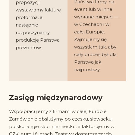
Państwa firmy, na
propozycji
event lub w inne
wystawiamy fakturę
wybrane miejsce —
proforma, a
w Czechach i w
następnie
całej Europie.
rozpoczynamy
Zajmujemy się
produkcję Państwa
wszystkim tak, aby
prezentów.
cały proces był dla
Państwa jak
najprostszy.
Zasięg międzynarodowy
Współpracujemy z firmami w całej Europie.
Zamówienie obsłużymy po czesku, słowacku,
polsku, angielsku i niemiecku, a fakturujemy w
CZK, euro i funtach. Zestawy dostarczamy do