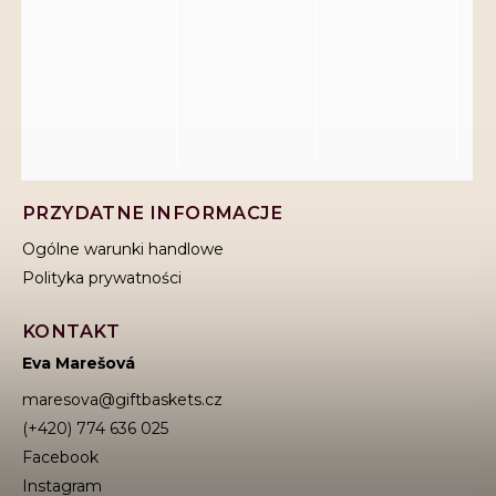
PRZYDATNE INFORMACJE
Ogólne warunki handlowe
Polityka prywatności
KONTAKT
Eva Marešová
maresova
@
giftbaskets.cz
(+420) 774 636 025
Facebook
Instagram