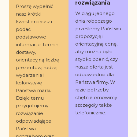
rozwiązania
Proszę wypełnić
W ciągu jednego
nasz krótki
dnia roboczego
kwestionariusz i
prześlemy Państwu
podać
propozycję i
podstawowe
orientacyjną cenę,
informacje: termin
aby można było
dostawy,
szybko ocenić, czy
orientacyjną liczbę
nasza oferta jest
prezentów, rodzaj
odpowiednia dla
wydarzenia i
Państwa firmy. W
kolorystykę
razie potrzeby
Państwa marki.
chętnie omówimy
Dzięki temu
szczegóły także
przygotujemy
telefonicznie.
rozwiązanie
odpowiadające
Państwa
potrzebom oraz