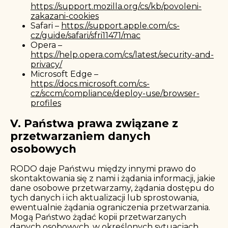
https://support.mozilla.org/cs/kb/povoleni-
zakazani-cookies
Safari –
https://support.apple.com/cs-
cz/guide/safari/sfri11471/mac
Opera –
https://help.opera.com/cs/latest/security-and-
privacy/
Microsoft Edge –
https://docs.microsoft.com/cs-
cz/sccm/compliance/deploy-use/browser-
profiles
V. Państwa prawa związane z
przetwarzaniem danych
osobowych
RODO daje Państwu między innymi prawo do
skontaktowania się z nami i żądania informacji, jakie
dane osobowe przetwarzamy, żądania dostępu do
tych danych i ich aktualizacji lub sprostowania,
ewentualnie żądania ograniczenia przetwarzania.
Mogą Państwo żądać kopii przetwarzanych
danych osobowych, w określonych sytuacjach