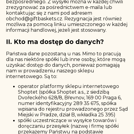
bezpośredniego. Z wysyłki można w każdej chwili
zrezygnować za pośrednictwem e-maila lub
kontaktując się z nami pod adresem
obchod@giftbaskets.cz
. Rezygnacja jest również
możliwa za pomocą linku umieszczonego w każdej
informacji handlowej, jeżeli jest stosowany.
II. Kto ma dostęp do danych?
Państwa dane pozostaną u nas. Mimo to pracują
dla nas niektóre spółki lub inne osoby, które mogą
uzyskać dostęp do danych, ponieważ pomagają
nam w prowadzeniu naszego sklepu
internetowego. Są to:
operator platformy sklepu internetowego
Shoptet (spółka Shoptet a.s., z siedzibą
Dvořeckého 628/8, Břevnov, 169 00 Praga 6,
numer identyfikacyjny 289 35 675, spółka
wpisana do rejestru prowadzonego przez Sąd
Miejski w Pradze, dział B, wkładka 25 395)
spółki uczestniczące w wysyłce towarów i
doręczaniu przesyłek (nazwę i firmę spółki
przekażemy Państwu na podstawie