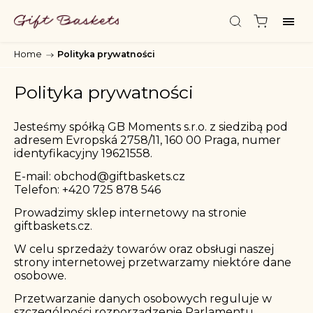
Home
/
Polityka prywatności
Polityka prywatności
Jesteśmy spółką GB Moments s.r.o. z siedzibą pod
adresem Evropská 2758/11, 160 00 Praga, numer
identyfikacyjny 19621558.
E-mail:
obchod@giftbaskets.cz
Telefon:
+420 725 878 546
Prowadzimy sklep internetowy na stronie
giftbaskets.cz
.
W celu sprzedaży towarów oraz obsługi naszej
strony internetowej przetwarzamy niektóre dane
osobowe.
Przetwarzanie danych osobowych reguluje w
szczególności rozporządzenie Parlamentu