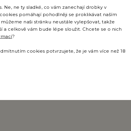
nugat z żurawiną 100 g
 Ne, ne ty sladké, co vám zanechají drobky v
e cookies pomáhají pohodlněji se proklikávat naším
můžeme naši stránku neustále vylepšovat, takže
pší a celkově vám bude lépe sloužit. Chcete se o nich
ormací
?
mítnutím cookies potvrzujete, že je vám více než 18
Podobne (8)
Kod :
9073