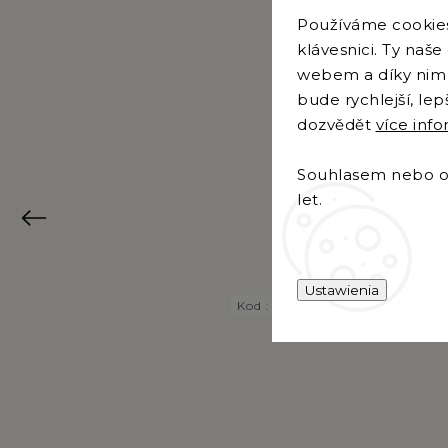
Francuski 
Používáme cookies.
Pralinka
klávesnici. Ty naš
webem a díky nim 
bude rychlejší, le
dozvědět
více inf
Souhlasem nebo od
let.
Previous
Tip
Ustawienia
Kod :
9097