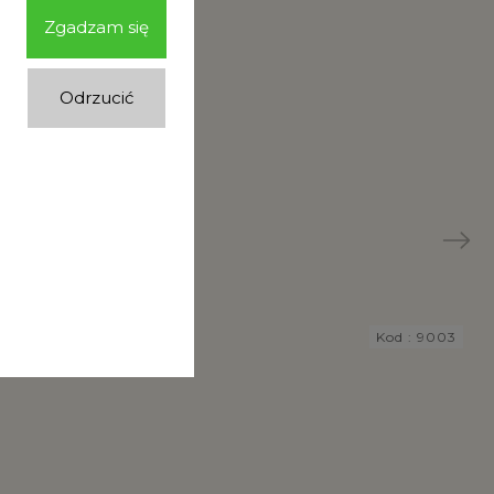
Zgadzam się
Odrzucić
Next
Kod :
9009
Kod :
9003