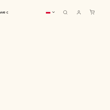
we chwile
O nas
Kontakt