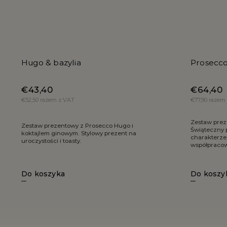
Hugo & bazylia
Prosecco
€43,40
€64,40
€52,50 razem z VAT
€77,90 razem
Zestaw prez
Zestaw prezentowy z Prosecco Hugo i
Świąteczny 
koktajlem ginowym. Stylowy prezent na
charakterze 
uroczystości i toasty.
współpraco
Do koszyka
Do koszy