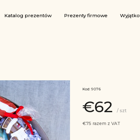
Katalog prezentów
Prezenty firmowe
Wyjątko
Kod:
9076
€62
/ szt
€75 razem z VAT