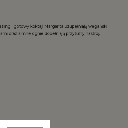
sling i gotowy koktajl Margarita uzupełniają wegański
kami oraz zimne ognie dopełniają przytulny nastrój.