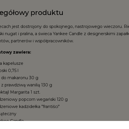
zegółowy produktu
iecach jest dostrojony do spokojnego, nastrojowego wieczoru. Rie
ki nugat i pralina, a świeca Yankee Candle z designerskimi zapał
entów, partnerów i współpracowników.
towy zawiera:
a kapelusze
ski 0,75 l
 do makaronu 30 g
z prawdziwą wanilią 130 g
tajl Margarita 1 szt.
zeniowy popcorn wegański 120 g
eniowe kadzidełka "františci"
iąteczny
nkee Candle
ie zapałki