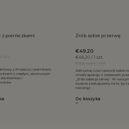
 z pierniczkami
Zrób sobie przerwę
€49,20
 z VAT
€49,20 / 1 szt.
€59,50 razem z VAT
entowy z Prosecco i piernikami.
Zatrzymaj czas i pozwól sobie 
prezent o ciepłym, sezonowym
chwile spokoju z zestawem pr
dla klientów i
„Zrób sobie przerwę”. W naszy
wników.
świecie zasługujemy na to, by c
nacisnąć...
Do koszyka
ka