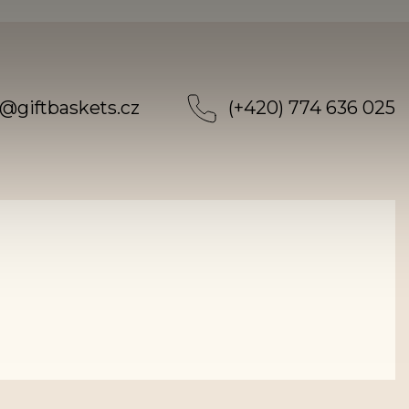
@
giftbaskets.cz
(+420) 774 636 025