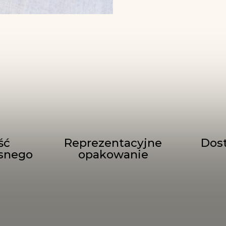
ść
Reprezentacyjne
Dos
snego
opakowanie