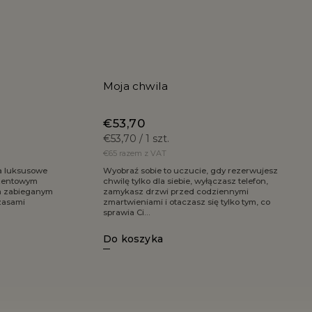
Moja chwila
€53,70
€53,70 / 1 szt.
€65 razem z VAT
na luksusowe
Wyobraź sobie to uczucie, gdy rezerwujesz
ezentowym
chwilę tylko dla siebie, wyłączasz telefon,
m zabieganym
zamykasz drzwi przed codziennymi
zasami
zmartwieniami i otaczasz się tylko tym, co
sprawia Ci...
Do koszyka