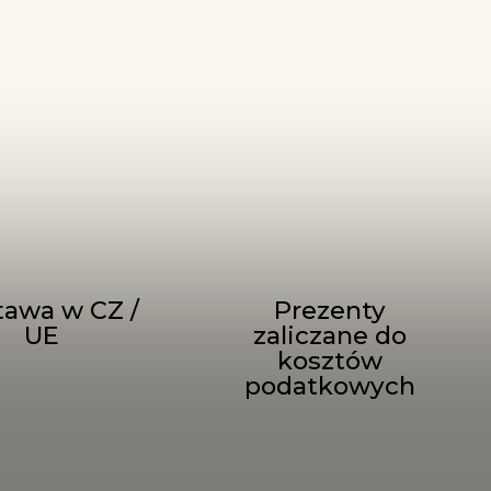
tawa w CZ /
Prezenty
UE
zaliczane do
kosztów
podatkowych