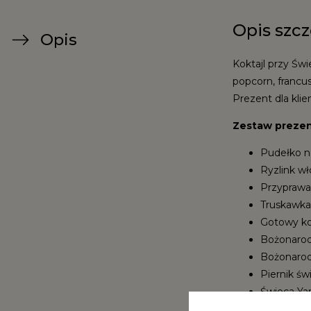
Opis szc
Opis
Koktajl przy Św
popcorn, francus
Prezent dla kli
Zestaw prezen
Pudełko n
Ryzlink wło
Przyprawa
Truskawka 
Gotowy kok
Bożonarod
Bożonarodz
Piernik św
Świeca Ya
Designersk