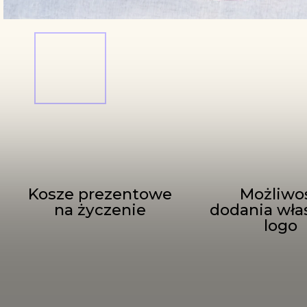
Kosze prezentowe
Możliwo
na życzenie
dodania wła
logo