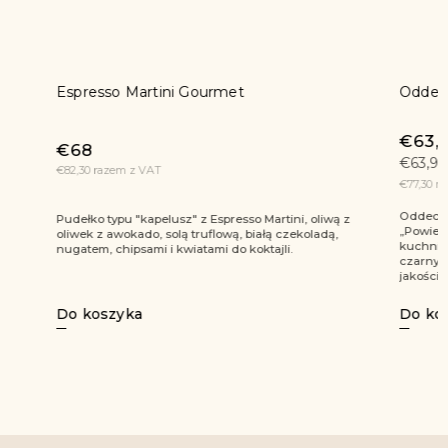
Espresso Martini Gourmet
Oddech 
€63,90
€68
€63,90 / 1
€82,30 razem z VAT
€77,30 raze
Oddech Mor
Pudełko typu "kapelusz" z Espresso Martini, oliwą z
„Powiew Śr
oliwek z awokado, solą truflową, białą czekoladą,
kuchni śró
nugatem, chipsami i kwiatami do koktajli.
czarnym pu
jakości...
Do koszy
Do koszyka